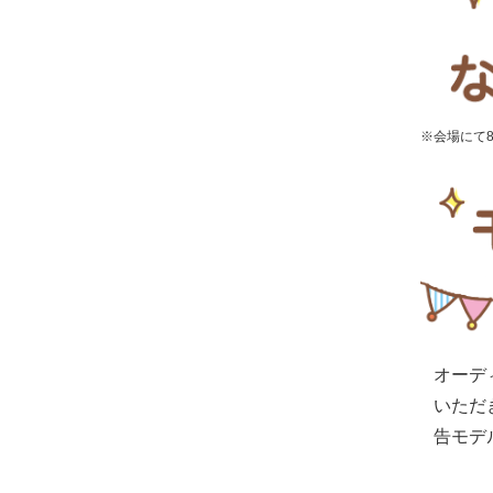
※会場にて
オーデ
いただ
告モデ