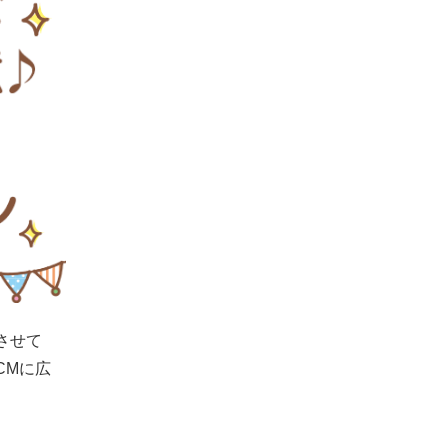
させて
CMに広